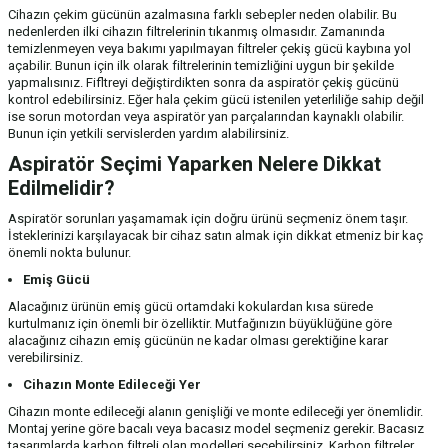
Cihazın çekim gücünün azalmasına farklı sebepler neden olabilir. Bu
nedenlerden ilki cihazın filtrelerinin tıkanmış olmasıdır. Zamanında
temizlenmeyen veya bakımı yapılmayan filtreler çekiş gücü kaybına yol
açabilir. Bunun için ilk olarak filtrelerinin temizliğini uygun bir şekilde
yapmalısınız. Fifltreyi değiştirdikten sonra da aspiratör çekiş gücünü
kontrol edebilirsiniz. Eğer hala çekim gücü istenilen yeterliliğe sahip değil
ise sorun motordan veya aspiratör yan parçalarından kaynaklı olabilir.
Bunun için yetkili servislerden yardım alabilirsiniz.
Aspiratör Seçimi Yaparken Nelere Dikkat
Edilmelidir?
Aspiratör sorunları yaşamamak için doğru ürünü seçmeniz önem taşır.
İsteklerinizi karşılayacak bir cihaz satın almak için dikkat etmeniz bir kaç
önemli nokta bulunur.
Emiş Gücü
Alacağınız ürünün emiş gücü ortamdaki kokulardan kısa sürede
kurtulmanız için önemli bir özelliktir. Mutfağınızın büyüklüğüne göre
alacağınız cihazın emiş gücünün ne kadar olması gerektiğine karar
verebilirsiniz.
Cihazın Monte Edileceği Yer
Cihazın monte edileceği alanın genişliği ve monte edileceği yer önemlidir.
Montaj yerine göre bacalı veya bacasız model seçmeniz gerekir. Bacasız
tasarımlarda karbon filtreli olan modelleri seçebilirsiniz. Karbon filtreler