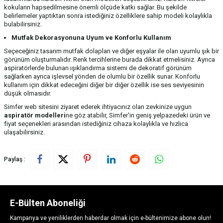
kokuların hapsedilmesine önemli ölçüde katkı sağlar. Bu şekilde
belirlemeler yaptıktan sonra istediğiniz özelliklere sahip modeli kolaylıkla
bulabilirsiniz.
Mutfak Dekorasyonuna Uyum ve Konforlu Kullanım
Seçeceğiniz tasarım mutfak dolapları ve diğer eşyalar ile olan uyumlu şık bir
görünüm oluşturmalıdır. Renk tercihlerine burada dikkat etmelisiniz. Ayrıca
aspiratörlerde bulunan ışıklandırma sistemi de dekoratif görünüm
sağlarken ayrıca işlevsel yönden de olumlu bir özellik sunar. Konforlu
kullanım için dikkat edeceğini diğer bir diğer özellik ise ses seviyesinin
düşük olmasıdır.
Simfer web sitesini ziyaret ederek ihtiyacınız olan zevkinize uygun
aspiratör modelleri
ne göz atabilir, Simfer'in geniş yelpazedeki ürün ve
fiyat seçenekleri arasından istediğiniz cihaza kolaylıkla ve hızlıca
ulaşabilirsiniz.
Paylaş :
E-Bülten Aboneliği
Kampanya ve yeniliklerden haberdar olmak için e-bültenimize abone olun!