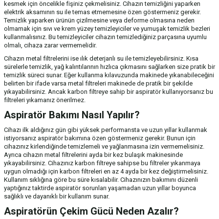
kesmek için öncelikle fişiniz çekmelisiniz. Cihazın temizliğini yaparken
elektrik aksamının su ile temas etmemesine özen göstermeniz gerekir.
Temizlik yaparken ürünün çizilmesine veya deforme olmasına neden
olmamak için sıvı ve krem yüzey temizleyiciler ve yumuşak temizlik bezleri
kullanmalısınız. Bu temizleyiciler cihazın temizlediğiniz parçasına uyumlu
olmalı, cihaza zarar vermemelidir.
Cihazın metal filtrelerini ise ılık deterjanlı su ile temizleyebilirsiniz. Kısa
sürelerle temizlik, yağ kalıntılarının hızlıca çıkmasını sağlarken size pratik bir
temizlik süreci sunar. Eğer kullanma kılavuzunda makinede yıkanabileceğini
belirten bir ifade varsa metal filtreleri makinede de pratik bir şekilde
yıkayabilirsiniz. Ancak karbon filtreye sahip bir aspiratör kullanıyorsanız bu
filtreleri yıkamanız önerilmez.
Aspiratör Bakımı Nasıl Yapılır?
Cihazı ilk aldığınız gün gibi yüksek performansta ve uzun yıllar kullanmak
istiyorsanız aspiratör bakımına özen göstermeniz gerekir. Bunun için
cihazınız kirlendiğinde temizlemeli ve yağlanmasına izin vermemelisiniz.
Ayrıca cihazın metal filtrelerini ayda bir kez bulaşık makinesinde
yıkayabilirsiniz. Cihazınız karbon filtreye sahipse bu filtreler yıkanmaya
uygun olmadığı için karbon filtreleri en az 4 ayda bir kez değiştirmelisiniz.
Kullanım sıklığına göre bu süre kısalabilir. Cihazınızın bakımını düzenli
yaptığınız taktirde aspiratör sorunları yaşamadan uzun yıllar boyunca
sağlıklı ve dayanıklı bir kullanım sunar.
Aspiratörün Çekim Gücü Neden Azalır?