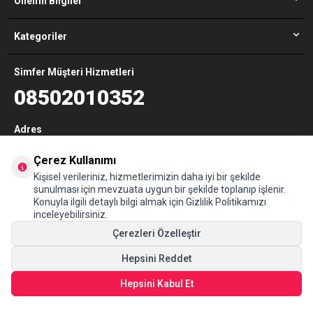
Önemli Bilgiler
Kategoriler
Simfer Müşteri Hizmetleri
08502010352
Adres
Maltepe Mahallesi, Eski Çırpıcı Yolu Sokak, No:4A D-100 Yanyolu, 34010
Zeytinburnu İstanbul (The İstanbul Merter B1/B2 Blok Kat:9)
Çerez Kullanımı
Kişisel verileriniz, hizmetlerimizin daha iyi bir şekilde
sunulması için mevzuata uygun bir şekilde toplanıp işlenir.
Konuyla ilgili detaylı bilgi almak için Gizlilik Politikamızı
© Tüm hakları saklıdır www.simfer.com.tr
inceleyebilirsiniz.
T
-Soft
E-Ticaret
Sistemleriyle Hazırlanmıştır.
Çerezleri Özelleştir
Hepsini Reddet
Hepsini Kabul Et