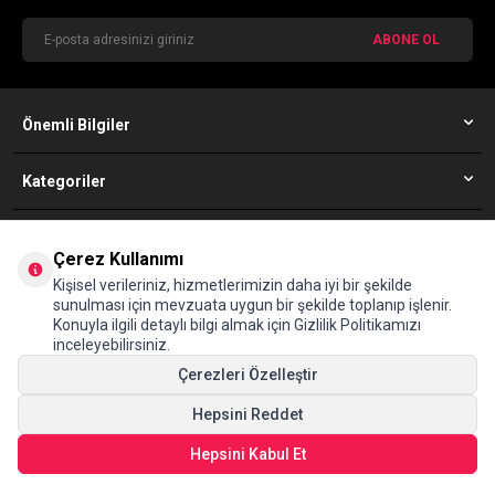
ABONE OL
Önemli Bilgiler
Kategoriler
Simfer Müşteri Hizmetleri
Çerez Kullanımı
08502010352
Kişisel verileriniz, hizmetlerimizin daha iyi bir şekilde
sunulması için mevzuata uygun bir şekilde toplanıp işlenir.
Konuyla ilgili detaylı bilgi almak için Gizlilik Politikamızı
Adres
inceleyebilirsiniz.
Maltepe Mahallesi, Eski Çırpıcı Yolu Sokak, No:4A D-100 Yanyolu, 34010
Çerezleri Özelleştir
Zeytinburnu İstanbul (The İstanbul Merter B1/B2 Blok Kat:9)
Hepsini Reddet
© Tüm hakları saklıdır www.simfer.com.tr
Hepsini Kabul Et
T
-Soft
E-Ticaret
Sistemleriyle Hazırlanmıştır.