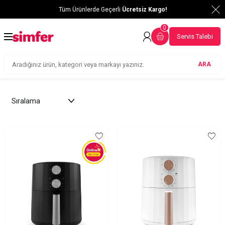
Tüm Ürünlerde Geçerli
Ücretsiz Kargo!
0
Servis Talebi
ARA