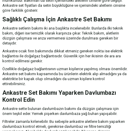
mümkündür. Bakımları da setin içerisindeki aletlerin cinsine göre değişir.
Ankastre set fiyatları da setin büyüklüğüne ve içerisindeki aletlerin cinsine
göre farklılık gösterir.
Sağlıklı Çalışma İçin Ankastre Set Bakımı
Ankastre setlerin bakımı iki ana başlıkta incelenebilir. Bunlarda ilki teknik
bakım, diğeri ise temizlik olarak karşınıza çıkar. Teknik bakım, aletlerin
düzgün çalışması ve arıza vermemesi üzerinde durulması gereken bir
detaydır.
Ankastre ocak fırın bakımında dikkat etmeniz gereken nokta ise elektrik
bağlantısı ile doğalgaz bağlantısıdır. Güvenlik için her ikisinin de ara ara
kontrol edilmesi gerekir.
Özellikle doğalgaz bağlantısının uzman kişilerce yapılmış olması önemlidir.
Ankastre set bakımı kapsamında bu ürünlerin elektrik alıp almadığını ya da
elektrikte bir kapak olup olmadığını da uzman kişilere kontrol
ettirebilirsiniz.
Ankastre Set Bakımı Yaparken Davlumbazı
Kontrol Edin
Ankastre sette bulunan davlumbazın bakımı da düzgün çalışması için
önem teşkil eder. Yemek pişerken davlumbaza yağ buharı yapışabilir.
Filtreler zamanla kirlenebilir. Bu sebeple ankastre aletlere bakım yaparken
davlumbazı kontrol etmeli, gerekirse davlumbaz ve filtre temizliği