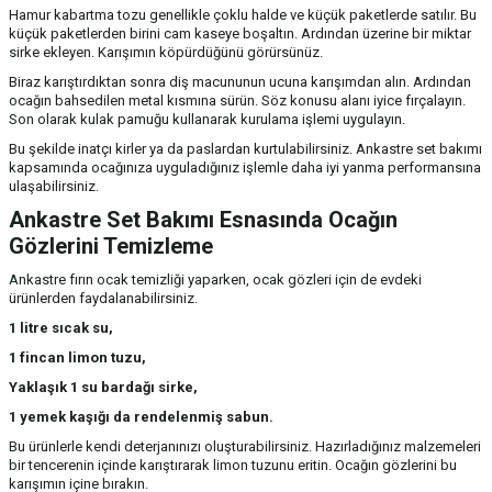
Hamur kabartma tozu genellikle çoklu halde ve küçük paketlerde satılır. Bu
küçük paketlerden birini cam kaseye boşaltın. Ardından üzerine bir miktar
sirke ekleyen. Karışımın köpürdüğünü görürsünüz.
Biraz karıştırdıktan sonra diş macununun ucuna karışımdan alın. Ardından
ocağın bahsedilen metal kısmına sürün. Söz konusu alanı iyice fırçalayın.
Son olarak kulak pamuğu kullanarak kurulama işlemi uygulayın.
Bu şekilde inatçı kirler ya da paslardan kurtulabilirsiniz. Ankastre set bakımı
kapsamında ocağınıza uyguladığınız işlemle daha iyi yanma performansına
ulaşabilirsiniz.
Ankastre Set Bakımı Esnasında Ocağın
Gözlerini Temizleme
Ankastre fırın ocak temizliği yaparken, ocak gözleri için de evdeki
ürünlerden faydalanabilirsiniz.
1 litre sıcak su,
1 fincan limon tuzu,
Yaklaşık 1 su bardağı sirke,
1 yemek kaşığı da rendelenmiş sabun.
Bu ürünlerle kendi deterjanınızı oluşturabilirsiniz. Hazırladığınız malzemeleri
bir tencerenin içinde karıştırarak limon tuzunu eritin. Ocağın gözlerini bu
karışımın içine bırakın.