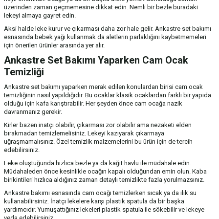
üzerinden zaman geçmemesine dikkat edin. Nemli bir bezle buradaki
lekeyi almaya gayret edin.
Aksi halde leke kurur ve çıkarması daha zor hale gelir. Ankastre set bakımı
esnasında bebek yağı kullanmak da aletlerin parlaklığını kaybetmemeleri
için önerilen ürünler arasında yer alır.
Ankastre Set Bakımı Yaparken Cam Ocak
Temizliği
Ankastre set bakımı yaparken merak edilen konulardan birisi cam ocak
temizliğinin nasıl yapıldığıdır. Bu ocaklar klasik ocaklardan farklı bir yapıda
olduğu için kafa karıştırabilir. Her şeyden önce cam ocağa nazik
davranmanız gerekir.
Kirler bazen inatçı olabilir, çıkarması zor olabilir ama nezaketi elden
bırakmadan temizlemelisiniz. Lekeyi kazıyarak çıkarmaya
uğraşmamalısınız. Özel temizlik malzemelerini bu ürün için de tercih
edebilirsiniz.
Leke oluştuğunda hızlıca bezle ya da kağıt havlu ile müdahale edin.
Müdahaleden önce kesinlikle ocağın kapalı olduğundan emin olun. Kaba
birikintileri hızlıca aldığınız zaman detaylı temizlikte fazla yorulmazsınız.
Ankastre bakımı esnasında cam ocağı temizlerken sıcak ya da ılık su
kullanabilirsiniz. İnatçı lekelere karşı plastik spatula da bir başka
yardımcıdır. Yumuşattığınız lekeleri plastik spatula ile sökebilir ve lekeye
veda edebilirsiniz.