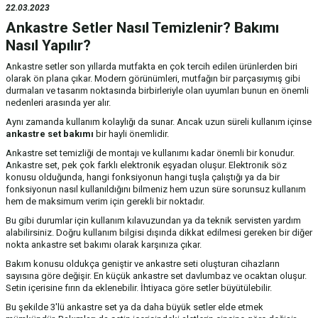
22.03.2023
Ankastre Setler Nasıl Temizlenir? Bakımı
Nasıl Yapılır?
Ankastre setler son yıllarda mutfakta en çok tercih edilen ürünlerden biri
olarak ön plana çıkar. Modern görünümleri, mutfağın bir parçasıymış gibi
durmaları ve tasarım noktasında birbirleriyle olan uyumları bunun en önemli
nedenleri arasında yer alır.
Aynı zamanda kullanım kolaylığı da sunar. Ancak uzun süreli kullanım içinse
ankastre set
bakımı
bir hayli önemlidir.
Ankastre set temizliği de montajı ve kullanımı kadar önemli bir konudur.
Ankastre set, pek çok farklı elektronik eşyadan oluşur. Elektronik söz
konusu olduğunda, hangi fonksiyonun hangi tuşla çalıştığı ya da bir
fonksiyonun nasıl kullanıldığını bilmeniz hem uzun süre sorunsuz kullanım
hem de maksimum verim için gerekli bir noktadır.
Bu gibi durumlar için kullanım kılavuzundan ya da teknik servisten yardım
alabilirsiniz. Doğru kullanım bilgisi dışında dikkat edilmesi gereken bir diğer
nokta ankastre set bakımı olarak karşınıza çıkar.
Bakım konusu oldukça geniştir ve ankastre seti oluşturan cihazların
sayısına göre değişir. En küçük ankastre set davlumbaz ve ocaktan oluşur.
Setin içerisine fırın da eklenebilir. İhtiyaca göre setler büyütülebilir.
Bu şekilde 3'lü ankastre set ya da daha büyük setler elde etmek