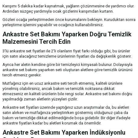
Karışımı 5 dakika kadar kaynatmak, yağların çözünmesine de yardımcı olur.
Ardından süzgeç yardımıyla ocak gözlerini karışımdan kurtarın.
Gözleri ocağa yerleştirmeden önce kurumalarını bekleyin. Kuruduktan sonra
yerleştirme işlemini yapabilir ve ocağınızı kullanabilirsiniz.
Ankastre Set Bakımı Yaparken Doğru Temizlik
Malzemesini Tercih Edin
3'lü ankastre set fiyatları ile 2'li olanların fiyat farkı olduğu gibi, bu ürünler
için satın alacağınız temizleme ürünlerinin fiyatları da değişkenlik gösterir.
Ayrıca her aletin kendine göre bir temizleyici kimyasalı bulunur. Dolayısıyla
ankastre set bakımı yaparken seti oluşturan aletlere göre temizlik ürününü
tercih etmeniz gerekir.
Mutfağınız için en ucuz ankastre seti tercih etmemiş, kaliteli ürünlere
yönelmiş olabilirsiniz, ancak bakım ve temizlik noktasına dikkat
etmezseniz en kaliteli ürünlerin bile rengi solar. Ankastre set bakımı doğru
yapılmadığı zaman aletlerin yüzeyleri çizilir.
Ankastre set fiyatları üzerinde yaptığınız uzun araştırmalar da, bu aletleri
satın alırken ve mutfağınıza yerleştirirken göstermiş olduğunuz çaba da
bakım ve temizliğe dikkat edilmediğinde boşa gidebilir. Bir diğer ifadeyle
ankastre fiyatları kadar bu aletleri korumak da önemlidir.
Ankastre Set Bakımı Yaparken İndüksiyonlu