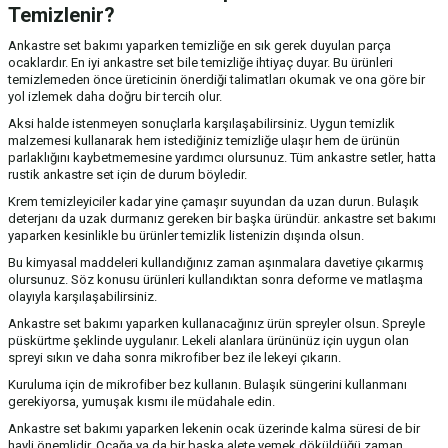
Temizlenir?
Ankastre set bakımı yaparken temizliğe en sık gerek duyulan parça
ocaklardır. En iyi ankastre set bile temizliğe ihtiyaç duyar. Bu ürünleri
temizlemeden önce üreticinin önerdiği talimatları okumak ve ona göre bir
yol izlemek daha doğru bir tercih olur.
Aksi halde istenmeyen sonuçlarla karşılaşabilirsiniz. Uygun temizlik
malzemesi kullanarak hem istediğiniz temizliğe ulaşır hem de ürünün
parlaklığını kaybetmemesine yardımcı olursunuz. Tüm ankastre setler, hatta
rustik ankastre set için de durum böyledir.
Krem temizleyiciler kadar yine çamaşır suyundan da uzan durun. Bulaşık
deterjanı da uzak durmanız gereken bir başka üründür. ankastre set bakımı
yaparken kesinlikle bu ürünler temizlik listenizin dışında olsun.
Bu kimyasal maddeleri kullandığınız zaman aşınmalara davetiye çıkarmış
olursunuz. Söz konusu ürünleri kullandıktan sonra deforme ve matlaşma
olayıyla karşılaşabilirsiniz.
Ankastre set bakımı yaparken kullanacağınız ürün spreyler olsun. Spreyle
püskürtme şeklinde uygulanır. Lekeli alanlara ürününüz için uygun olan
spreyi sıkın ve daha sonra mikrofiber bez ile lekeyi çıkarın.
Kuruluma için de mikrofiber bez kullanın. Bulaşık süngerini kullanmanı
gerekiyorsa, yumuşak kısmı ile müdahale edin.
Ankastre set bakımı yaparken lekenin ocak üzerinde kalma süresi de bir
hayli önemlidir. Ocağa ya da bir başka alete yemek döküldüğü zaman