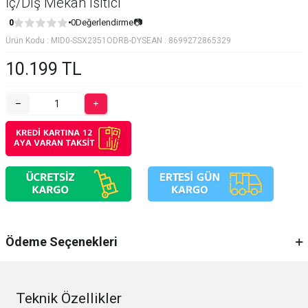
İç/Dış Mekan Isıtıcı
0
Değerlendirme
📷
0
Ürün Kodu :
MID0-SSX2351ODRB-DYS
EAN :
8699272865329
10.199
TL
Ödeme Seçenekleri
Teknik Özellikler