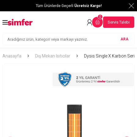
Tüm Ürünlerde Geçerli
Ücretsiz Kargo!
0
Servis Talebi
ARA
Anasayfa
Dış Mekan Isıtıcılar
Dysis Single X Karbon Seris