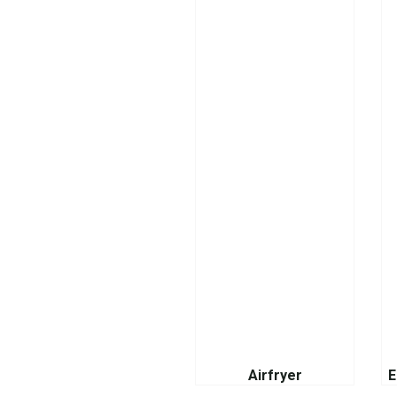
Airfryer
E