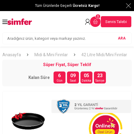
Tüm Ürünlerde Geçerli
Ücretsiz Kargo!
0
Servis Talebi
ARA
Anasayfa
Midi & Mini Fırınlar
42 Litre Midi/Mini Fırınlar
Süper Fiyat, Süper Teklif
6
09
05
22
Kalan Süre
Gün
Saat
Dakika
Saniye