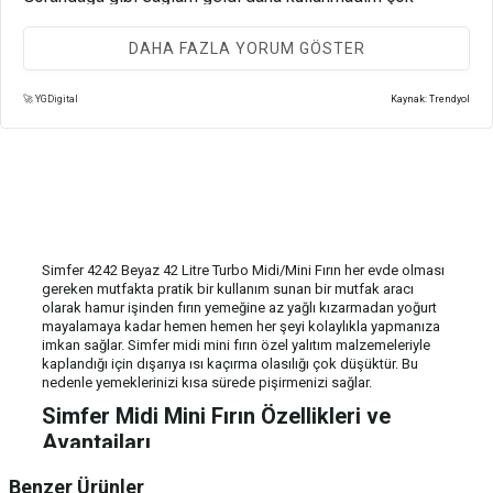
sağlam paketlenmişti görünüşü de güzel
DAHA FAZLA YORUM GÖSTER
🚀 YGDigital
Kaynak: Trendyol
U** A**
5 Ağustos 2026
Daha kullanma fırsatı bulamadım ancak sorunsuz ve
eksiksiz bir şekilde teslim ettiler.Tepsileri cok hoşuma
gitti. yoğurt yapma gibi fonksiyonlarının olmasi da buyuk
avantaj zaman açısından.Bence gönül rahatlığıyla alınabilir
Simfer 4242 Beyaz 42 Litre Turbo Midi/Mini Fırın her evde olması
Nursemin K.
4 Ağustos 2026
gereken mutfakta pratik bir kullanım sunan bir mutfak aracı
olarak hamur işinden fırın yemeğine az yağlı kızarmadan yoğurt
Hiç tereddüt etmeden alabilirsiniz memnun kaldım.
mayalamaya kadar hemen hemen her şeyi kolaylıkla yapmanıza
imkan sağlar. Simfer midi mini fırın özel yalıtım malzemeleriyle
kaplandığı için dışarıya ısı kaçırma olasılığı çok düşüktür. Bu
nedenle yemeklerinizi kısa sürede pişirmenizi sağlar.
Simfer Midi Mini Fırın Özellikleri ve
Avantajları
Simfer midi mini fırın bulunduğu yüzeye zarar vermeyi engelleyen
Benzer Ürünler