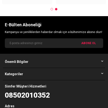
Simfer midi mini fırın ısı kaçırır mı?
Fırın sıkı conta özelliği sayesinde ısı kaçırmaz.
Simfer midi mini fırın ölçüleri nelerdir?
E-Bülten Aboneliği
Yüksekliği 33 cm, genişliği 52 cm ve derinliği 45 cm'dir.
Simfer midi mini fırın yüzeye zarar verir mi?
Kampanya ve yeniliklerden haberdar olmak için e-bültenimize abone olun!
Özel yalıtım malzemeleriyle kaplandığı için üzerine koyduğunuz
yüzeye zarar vermez.
ABONE OL
Önemli Bilgiler
Kategoriler
Simfer Müşteri Hizmetleri
08502010352
Adres