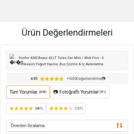
Ürün Değerlendirmeleri
Simfer 4242 Beyaz 42 LT Turbo Fan Mini / Midi Fırın - 6
Fonksiyon,Yoğurt Yapma, Buz Çözme & İç Aydınlatma
1630
Değerlendirme
📷
4.85
Tüm Yorumlar
📷 Fotoğraflı Yorumlar
(808)
(181)
(681)
(127)
Önerilen Sıralama