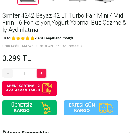
Simfer 4242 Beyaz 42 LT Turbo Fan Mini / Midi
Fırın - 6 Fonksiyon,Yoğurt Yapma, Buz Çözme &
İç Aydınlatma
1630
Değerlendirme
📷
4.85
Ürün Kodu :
M4242 TURBO
EAN :
8699272858307
3.299
TL
Ödeme Seçenekleri