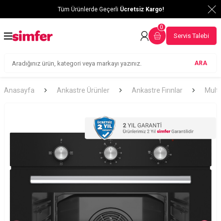
Tüm Ürünlerde Geçerli
Ücretsiz Kargo!
0
Servis Talebi
ARA
Anasayfa
Ankastre Ürünler
Ankastre Fırınlar
Multi