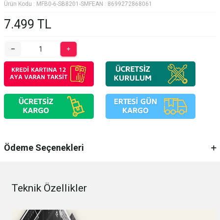
Ürün Kodu :
MFB0-6-SB8201-SMF
EAN :
8699272868061
7.499
TL
Ödeme Seçenekleri
Teknik Özellikler