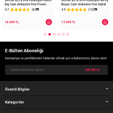
Simfer 8218 0+8 Fonksiyon Retro
Simfer 8216 0+9 Fonksiyon Airfry
Bej Cam Ankastre Fırın Power
Beyaz Cam Ankastre Fırın Dijital
Turbo
📷
📷
4.7
(6)
4.9
(10)
14.099
TL
17.699
TL
E-Bülten Aboneliği
Kampanya ve yeniliklerden haberdar olmak için e-bültenimize abone olun!
ABONE OL
Önemli Bilgiler
Kategoriler