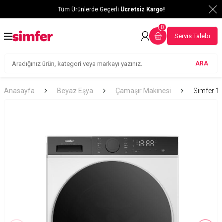
Tüm Ürünlerde Geçerli
Ücretsiz Kargo!
0
Servis Talebi
ARA
Anasayfa
Beyaz Eşya
Çamaşır Makinesi
Simfer 1