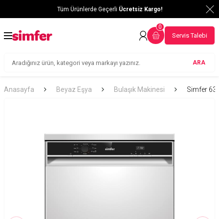
Tüm Ürünlerde Geçerli
Ücretsiz Kargo!
0
Servis Talebi
ARA
Anasayfa
Beyaz Eşya
Bulaşık Makinesi
Simfer 632