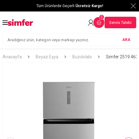
Tüm Ürünlerde Geçerli
Ücretsiz Kargo!
0
Servis Talebi
ARA
Anasayfa
Beyaz Eşya
Buzdolabı
Simfer 2519 463Li