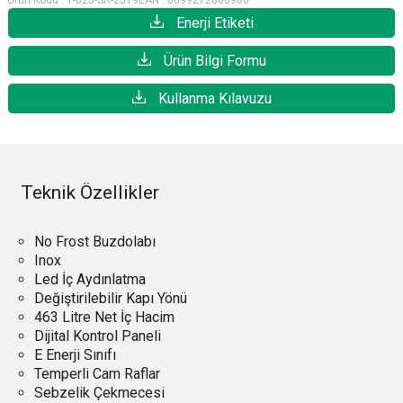
Ürün Kodu :
1-025-SR-2519
EAN :
8699272868986
Enerji Etiketi
Ürün Bilgi Formu
Kullanma Kılavuzu
Teknik Özellikler
No Frost Buzdolabı
Inox
Led İç Aydınlatma
Değiştirilebilir Kapı Yönü
463 Litre Net İç Hacim
Dijital Kontrol Paneli
E Enerji Sınıfı
Temperli Cam Raflar
Sebzelik Çekmecesi