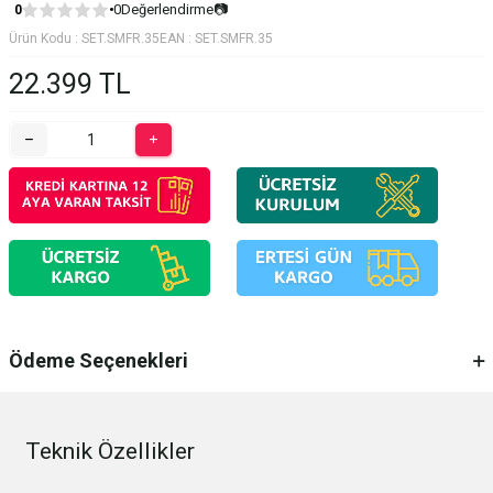
0
Değerlendirme
📷
0
Ürün Kodu :
SET.SMFR.35
EAN :
SET.SMFR.35
22.399
TL
Ödeme Seçenekleri
Teknik Özellikler