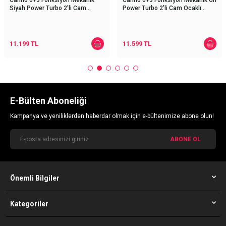
Carino 0+3 Fonksiyon Mekanik
Carino 0+3 Fonksiyon Mekanik Gri
Siyah Power Turbo 2'li Cam
Power Turbo 2'li Cam Ocaklı
Ocaklı Ankastre Set (Fırın+Ocak)
Ankastre Set (Fırın+Ocak)
11.199
TL
11.599
TL
E-Bülten Aboneliği
Kampanya ve yeniliklerden haberdar olmak için e-bültenimize abone olun!
ABONE OL
Önemli Bilgiler
Kategoriler