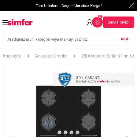
Tüm Ürünlerde Geçerli
Ücretsiz Kargo!
0
Servis Talebi
ARA
Anasayfa
Ankastre Ürünler
2'li Ankastre Setler (Fırın & 