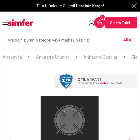
Tüm Ürünlerde Geçerli
Ücretsiz Kargo!
0
Servis Talebi
ARA
Anasayfa
Ankastre Ürünler
Ankastre Ocaklar
Elek