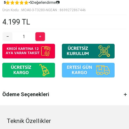
5
Değerlendirme
📷
5
Ürün Kodu :
MOA0-3-T3280-NG
EAN :
8699272867446
4.199
TL
Ödeme Seçenekleri
Teknik Özellikler