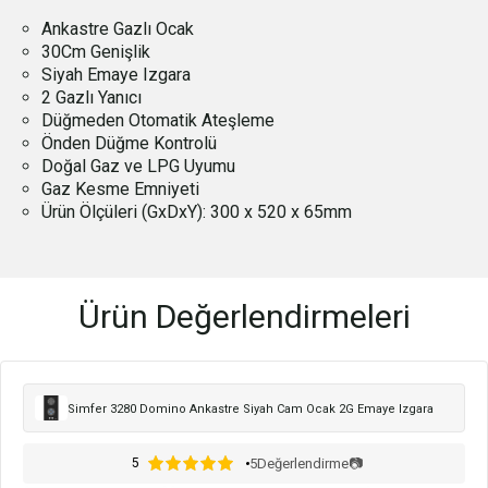
Ankastre Gazlı Ocak
30Cm Genişlik
Siyah Emaye Izgara
2 Gazlı Yanıcı
Düğmeden Otomatik Ateşleme
Önden Düğme Kontrolü
Doğal Gaz ve LPG Uyumu
Gaz Kesme Emniyeti
Ürün Ölçüleri (GxDxY): 300 x 520 x 65mm
Ürün Değerlendirmeleri
Simfer 3280 Domino Ankastre Siyah Cam Ocak 2G Emaye Izgara
5
Değerlendirme
📷
5