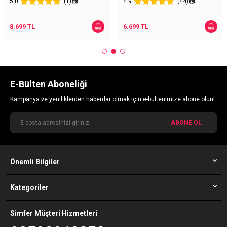
📷
📷
5.0
(1)
4.9
(44)
8.699
TL
6.699
TL
E-Bülten Aboneliği
Kampanya ve yeniliklerden haberdar olmak için e-bültenimize abone olun!
ABONE OL
Önemli Bilgiler
Kategoriler
Simfer Müşteri Hizmetleri