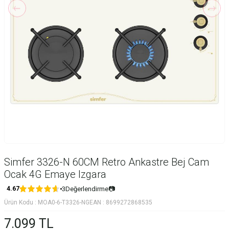
Simfer 3326-N 60CM Retro Ankastre Bej Cam
Ocak 4G Emaye Izgara
3
Değerlendirme
📷
4.67
Ürün Kodu :
MOA0-6-T3326-NG
EAN :
8699272868535
7.099
TL