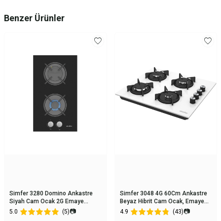
Benzer Ürünler
Simfer 3280 Domino Ankastre
Simfer 3048 4G 60Cm Ankastre
Siyah Cam Ocak 2G Emaye
Beyaz Hibrit Cam Ocak, Emaye
Izgara
Izgara
📷
📷
5.0
(5)
4.9
(43)