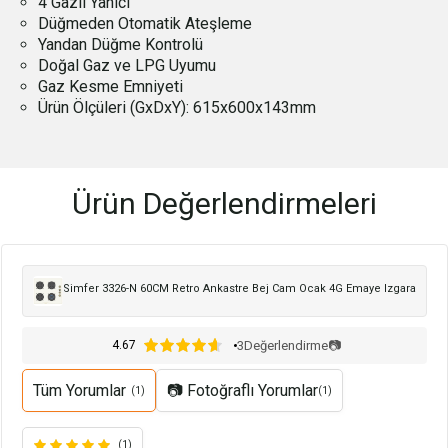
4 Gazlı Yanıcı
Düğmeden Otomatik Ateşleme
Yandan Düğme Kontrolü
Doğal Gaz ve LPG Uyumu
Gaz Kesme Emniyeti
Ürün Ölçüleri (GxDxY): 615x600x143mm
Ürün Değerlendirmeleri
Simfer 3326-N 60CM Retro Ankastre Bej Cam Ocak 4G Emaye Izgara
3
Değerlendirme
📷
4.67
Tüm Yorumlar
📷 Fotoğraflı Yorumlar
(1)
(1)
(1)