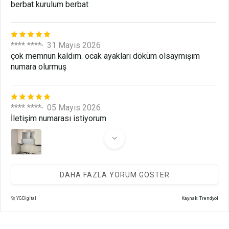
berbat kurulum berbat
**** ****
31 Mayıs 2026
çok memnun kaldım. ocak ayakları döküm olsaymışım
numara olurmuş
**** ****
05 Mayıs 2026
İletişim numarası istiyorum
DAHA FAZLA YORUM GÖSTER
E** M**
19 Nisan 2026
🚀 YGDigital
Kaynak: Trendyol
Beğenerek kullanıyoruz