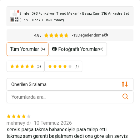
Simfer 0+3 Fonksiyon Trend Mekanik Beyaz Cam 3'lü Ankastre Set
(Fırın + Ocak + Davlumbaz)
13
Değerlendirme
📷
4.85
Tüm Yorumlar
📷 Fotoğraflı Yorumlar
(6)
(3)
(5)
(1)
Önerilen Sıralama
mehmey d.
10 Temmuz 2026
servis parça takma bahanesiyle para talep etti
takmazsam garanti başlatmam dedi ona göre alın servis