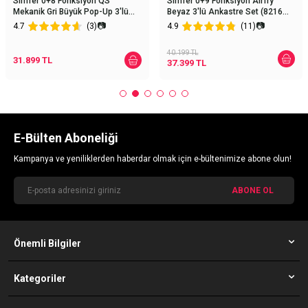
Simfer 0+8 Fonksiyon QS
Simfer 0+9 Fonksiyon Airfry
Mekanik Gri Büyük Pop-Up 3'lü
Beyaz 3'lü Ankastre Set (8216
Ankastre Set (8222 Fırın + 3538
Fırın + 3507 Ocak + 8739
📷
📷
4.7
(3)
4.9
(11)
Ocak + 8736 Davlumbaz)
Davlumbaz)
40.199
TL
31.899
TL
37.399
TL
E-Bülten Aboneliği
Kampanya ve yeniliklerden haberdar olmak için e-bültenimize abone olun!
ABONE OL
Önemli Bilgiler
Kategoriler