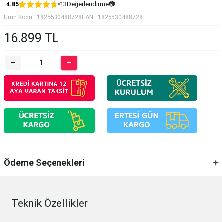
13
Değerlendirme
📷
4.85
Ürün Kodu :
1825530488728
EAN :
1825530488728
16.899
TL
Ödeme Seçenekleri
Teknik Özellikler