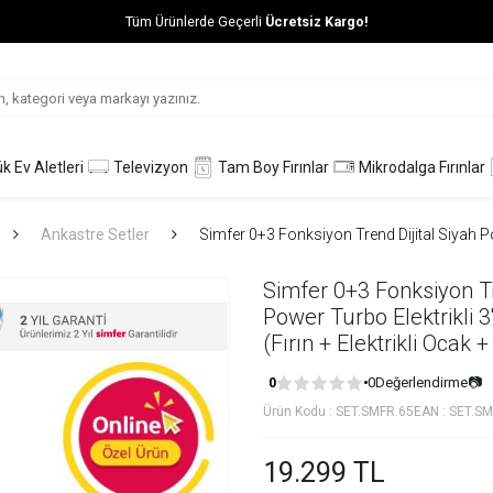
Tüm Ürünlerde Geçerli
Ücretsiz Kargo!
k Ev Aletleri
Televizyon
Tam Boy Fırınlar
Mikrodalga Fırınlar
Ankastre Setler
Simfer 0+3 Fonksiyon Trend Dijital Siyah Pow
Simfer 0+3 Fonksiyon Tr
Power Turbo Elektrikli 3
(Fırın + Elektrikli Ocak
0
Değerlendirme
📷
0
Ürün Kodu :
SET.SMFR.65
EAN :
SET.SM
19.299
TL