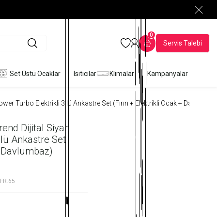
0
Servis Talebi
Set Üstü Ocaklar
Isıtıcılar
Klimalar
Kampanyalar
er Turbo Elektrikli 3'lü Ankastre Set (Fırın + Elektrikli Ocak + Davlumba
end Dijital Siyah
'lü Ankastre Set
 + Davlumbaz)
FR.65