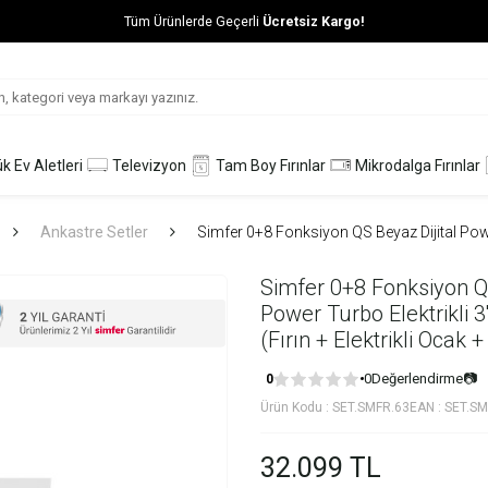
Tüm Ürünlerde Geçerli
Ücretsiz Kargo!
k Ev Aletleri
Televizyon
Tam Boy Fırınlar
Mikrodalga Fırınlar
Ankastre Setler
Simfer 0+8 Fonksiyon QS Beyaz Dijital Power
Simfer 0+8 Fonksiyon QS
Power Turbo Elektrikli 3
(Fırın + Elektrikli Ocak
0
Değerlendirme
📷
0
Ürün Kodu :
SET.SMFR.63
EAN :
SET.SM
32.099
TL