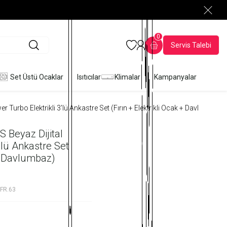
0
Servis Talebi
Set Üstü Ocaklar
Isıtıcılar
Klimalar
Kampanyalar
 Turbo Elektrikli 3'lü Ankastre Set (Fırın + Elektrikli Ocak + Davlumbaz)
 Beyaz Dijital
'lü Ankastre Set
 + Davlumbaz)
FR.63