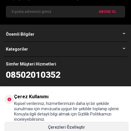
ABONE OL
Önemli Bilgiler
Kategoriler
Simfer Müşteri Hizmetleri
08502010352
Adres
Maltepe Mahallesi, Eski Çırpıcı Yolu Sokak, No:4A D-100 Yanyolu, 34010
Çerez Kullanımı
Zeytinburnu İstanbul (The İstanbul Merter B1/B2 Blok Kat:9)
Kişisel verileriniz, hizmetlerimizin daha iyi bir şekilde
sunulması için mevzuata uygun bir şekilde toplanıp işlenir.
Konuyla ilgili detaylı bilgi almak için Gizlilik Politikamızı
© Tüm hakları saklıdır www.simfer.com.tr
inceleyebilirsiniz.
Çerezleri Özelleştir
T
-Soft
E-Ticaret
Sistemleriyle Hazırlanmıştır.