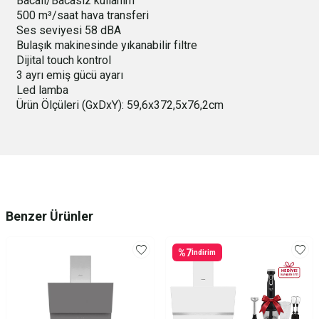
Bacalı/Bacasız kullanım
500 m³/saat hava transferi
Ses seviyesi 58 dBA
Bulaşık makinesinde yıkanabilir filtre
Dijital touch kontrol
3 ayrı emiş gücü ayarı
Led lamba
Ürün Ölçüleri (GxDxY): 59,6x372,5x76,2cm
Benzer Ürünler
%
7
İndirim