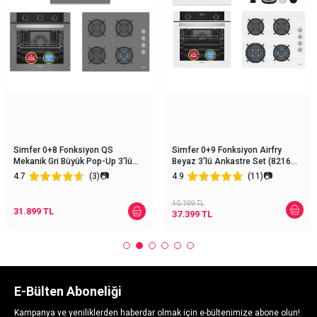
Simfer 0+8 Fonksiyon QS
Simfer 0+9 Fonksiyon Airfry
Mekanik Gri Büyük Pop-Up 3'lü
Beyaz 3'lü Ankastre Set (8216
Ankastre Set (8222 Fırın + 3538
Fırın + 3507 Ocak + 8739
📷
📷
4.7
(3)
4.9
(11)
Ocak + 8736 Davlumbaz)
Davlumbaz)
40.199
TL
31.899
TL
37.399
TL
E-Bülten Aboneliği
Kampanya ve yeniliklerden haberdar olmak için e-bültenimize abone olun!