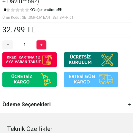
+ Davlumbaz)
0
Değerlendirme
📷
0
Ürün Kodu :
SET.SMFR.61
EAN :
SET.SMFR.61
32.799
TL
Ödeme Seçenekleri
Teknik Özellikler