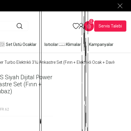
0
Servis Talebi
Set Üstü Ocaklar
Isıtıcılar
Klimalar
Kampanyalar
 Turbo Elektrikli 3'lü Ankastre Set (Fırın + Elektrikli Ocak + Davlumbaz)
 Siyah Dijital Power
astre Set (Fırın +
mbaz)
FR.62