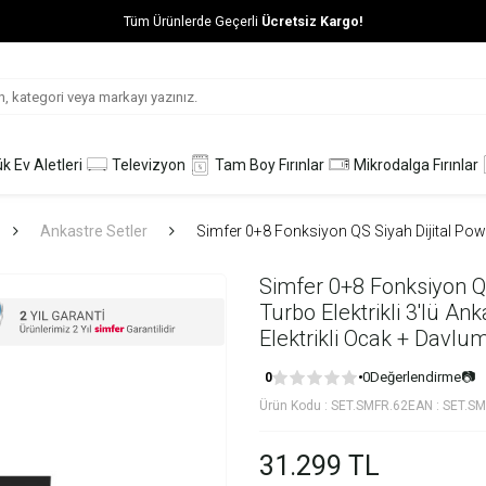
Tüm Ürünlerde Geçerli
Ücretsiz Kargo!
k Ev Aletleri
Televizyon
Tam Boy Fırınlar
Mikrodalga Fırınlar
Ankastre Setler
Simfer 0+8 Fonksiyon QS Siyah Dijital Power
Simfer 0+8 Fonksiyon QS
Turbo Elektrikli 3'lü Ank
Elektrikli Ocak + Davlu
0
Değerlendirme
📷
0
Ürün Kodu :
SET.SMFR.62
EAN :
SET.SM
31.299
TL