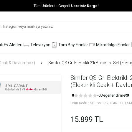
Tüm Ürünlerde Geçerli
Ücretsiz Kargo!
k Ev Aletleri
Televizyon
Tam Boy Fırınlar
Mikrodalga Fırınlar
 (Ocak & Davlumbaz)
Simfer QS Gri Elektrikli 2'li Ankastre Set (Elek
Simfer QS Gri Elektrikli 
(Elektirikli Ocak + Dav
0
Değerlendirme
📷
0
Ürün Kodu :
SET.SMFR.73
EAN :
SET.SM
15.899
TL