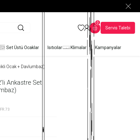
0
Servis Talebi
Set Üstü Ocaklar
Isıtıcılar
Klimalar
Kampanyalar
tirikli Ocak + Davlumbaz)
2'li Ankastre Set
lumbaz)
FR.73