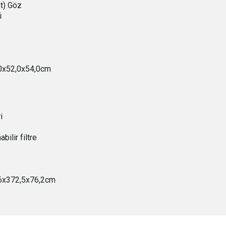
ht) Göz
i
,0x52,0x54,0cm
i
ilir filtre
9,6x372,5x76,2cm