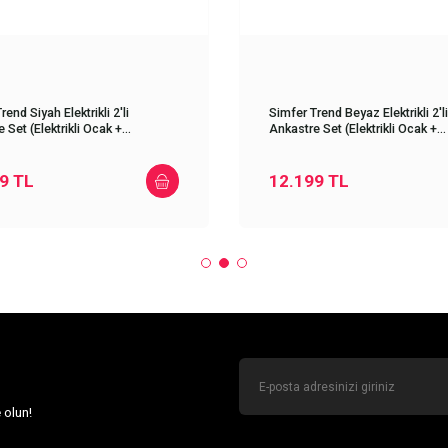
rend Siyah Elektrikli 2'li
Simfer Trend Beyaz Elektrikli 2'li
 Set (Elektrikli Ocak +
Ankastre Set (Elektrikli Ocak +
baz)
Davlumbaz)
9
TL
12.199
TL
 olun!