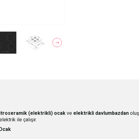
itroseramik (elektrikli) ocak
ve
elektrikli davlumbazdan
oluş
ktrik ile çalışır.
 Ocak