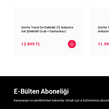
Simfer Trend Gri Elektrikli 2'li Ankastre
Simfer T
Set (Elektrikli Ocak + Davlumbaz)
Ankastre
Davlum
12.899
TL
11.99
E-Bülten Aboneliği
Kampanya ve yeniliklerden haberdar olmak için e-bültenimize abone