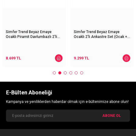
Simfer Trend Beyaz Emaye
Simfer Trend Beyaz Emaye
Ocaklı Piramit Davlumbazlı 2'li
Ocaklı 2'li Ankastre Set (Ocak +
Ankastre Set (Ocak +
Davlumbaz)
Davlumbaz)
8.699
TL
9.299
TL
E-Bülten Aboneliği
Kampanya ve yeniliklerden haberdar olmak için e-bültenimize abone olun!
ABONE OL