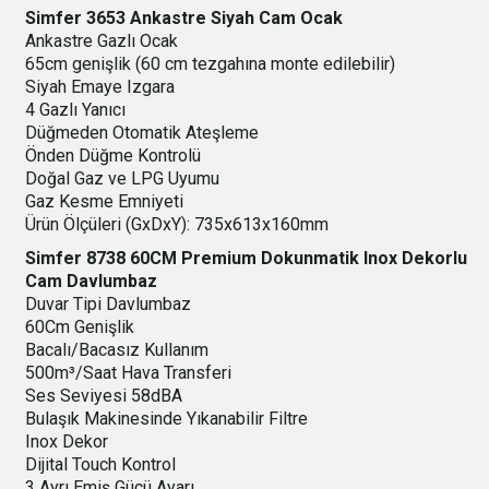
Simfer 3653 Ankastre Siyah Cam Ocak
Ankastre Gazlı Ocak
65cm genişlik (60 cm tezgahına monte edilebilir)
Siyah Emaye Izgara
4 Gazlı Yanıcı
Düğmeden Otomatik Ateşleme
Önden Düğme Kontrolü
Doğal Gaz ve LPG Uyumu
Gaz Kesme Emniyeti
Ürün Ölçüleri (GxDxY): 735x613x160mm
Simfer 8738 60CM Premium Dokunmatik Inox Dekorlu
Cam Davlumbaz
Duvar Tipi Davlumbaz
60Cm Genişlik
Bacalı/Bacasız Kullanım
500m³/Saat Hava Transferi
Ses Seviyesi 58dBA
Bulaşık Makinesinde Yıkanabilir Filtre
Inox Dekor
Dijital Touch Kontrol
3 Ayrı Emiş Gücü Ayarı