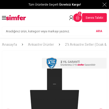
Tüm Ürünlerde Geçerli
Ücretsiz Kargo!
0
Servis Talebi
ARA
Anasayfa
Ankastre Ürünler
2'li Ankastre Setler (Ocak &