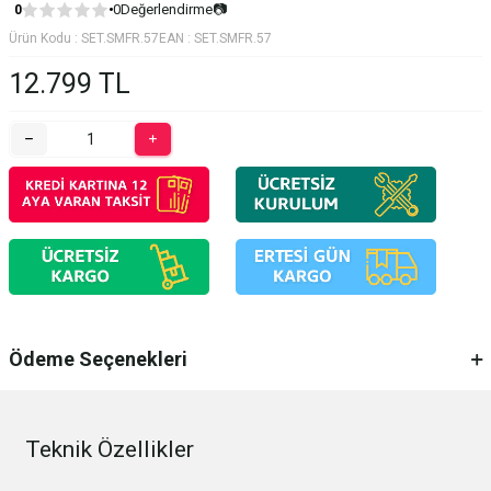
0
Değerlendirme
📷
0
Ürün Kodu :
SET.SMFR.57
EAN :
SET.SMFR.57
12.799
TL
Ödeme Seçenekleri
Teknik Özellikler