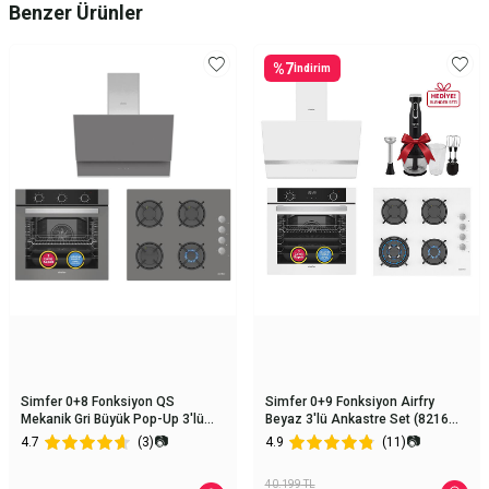
Benzer Ürünler
%
7
İndirim
Simfer 0+8 Fonksiyon QS
Simfer 0+9 Fonksiyon Airfry
Mekanik Gri Büyük Pop-Up 3'lü
Beyaz 3'lü Ankastre Set (8216
Ankastre Set (8222 Fırın + 3538
Fırın + 3507 Ocak + 8739
📷
📷
4.7
(3)
4.9
(11)
Ocak + 8736 Davlumbaz)
Davlumbaz)
40.199
TL