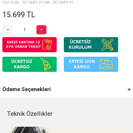
Ürün Kodu :
SET.SMFR.81
EAN :
SET.SMFR.81
15.699
TL
Ödeme Seçenekleri
Teknik Özellikler