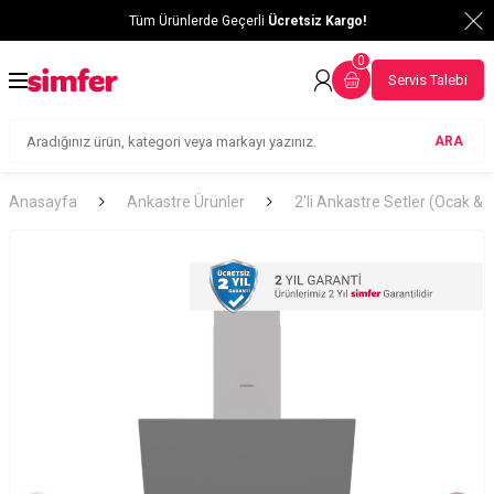
Tüm Ürünlerde Geçerli
Ücretsiz Kargo!
0
Servis Talebi
ARA
Anasayfa
Ankastre Ürünler
2'li Ankastre Setler (Ocak &