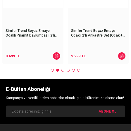
Simfer Trend Beyaz Emaye
Simfer Trend Beyaz Emaye
Ocaklı Piramit Davlumbazlı 2'li
Ocaklı 2'li Ankastre Set (Ocak +
Ankastre Set (Ocak +
Davlumbaz)
Davlumbaz)
8.699
TL
9.299
TL
E-Bülten Aboneliği
Kampanya ve yeniliklerden haberdar olmak için e-bültenimize abone olun!
ABONE OL