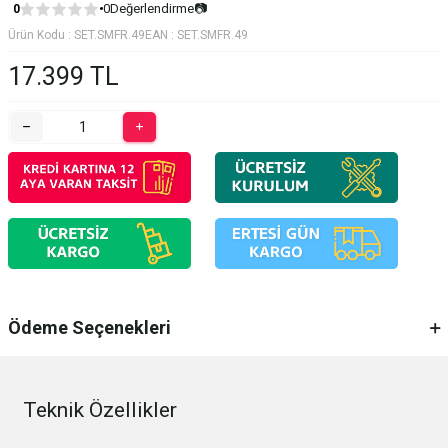
0
Değerlendirme
📷
0
Ürün Kodu :
SET.SMFR.49
EAN :
SET.SMFR.49
17.399
TL
Ödeme Seçenekleri
Teknik Özellikler