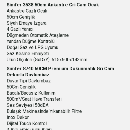
Simfer 3538 60cm Ankastre Gri Cam Ocak
Ankastre Gazlı Ocak
60cm Genişlik
Siyah Emaye Izgara
4 Gazlı Yanıcı
Düğmeden Otomatik Ateşleme
Yandan Düğme Kontrolü
Doğal Gaz ve LPG Uyumu
Gaz Kesme Emniyeti
Ürün Ölçüleri (GxDxY): 615x600x143mm
Simfer 8740 60CM Premium Dokunmatik Gri Cam
Dekorlu Davlumbaz
Duvar Tipi Davlumbaz
60Cm Genişlik
Bacalı/Bacasız Kullanım
500m³/Saat Hava Transferi
Ses Seviyesi 58dBA
Bulaşık Makinesinde Yıkanabilir Filtre
Inox Dekor
Dijital Touch Kontrol
3 Ayrı Emiş Gücü Ayarı