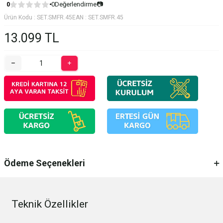
0
Değerlendirme
📷
0
Ürün Kodu :
SET.SMFR.45
EAN :
SET.SMFR.45
13.099
TL
Ödeme Seçenekleri
Teknik Özellikler