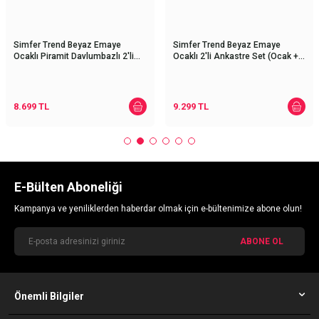
Simfer Trend Beyaz Emaye
Simfer Trend Beyaz Emaye
Ocaklı Piramit Davlumbazlı 2'li
Ocaklı 2'li Ankastre Set (Ocak +
Ankastre Set (Ocak +
Davlumbaz)
Davlumbaz)
8.699
TL
9.299
TL
E-Bülten Aboneliği
Kampanya ve yeniliklerden haberdar olmak için e-bültenimize abone olun!
ABONE OL
Önemli Bilgiler