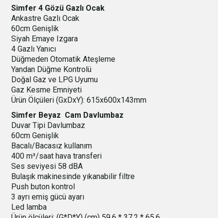
Simfer 4 Gözü Gazlı Ocak
Ankastre Gazlı Ocak
60cm Genişlik
Siyah Emaye Izgara
4 Gazlı Yanıcı
Düğmeden Otomatik Ateşleme
Yandan Düğme Kontrolü
Doğal Gaz ve LPG Uyumu
Gaz Kesme Emniyeti
Ürün Ölçüleri (GxDxY): 615x600x143mm
Simfer Beyaz Cam Davlumbaz
Duvar Tipi Davlumbaz
60cm Genişlik
Bacalı/Bacasız kullanım
400 m³/saat hava transferi
Ses seviyesi 58 dBA
Bulaşık makinesinde yıkanabilir filtre
Push buton kontrol
3 ayrı emiş gücü ayarı
Led lamba
Ürün ölçüleri: (G*D*Y) (cm) 59,6 * 37,2 * 65,6