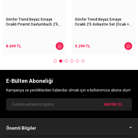
Simfer Trend Beyaz Emaye
Simfer Trend Beyaz Emaye
Ocaklı Piramit Davlumbazlı 2'li
Ocaklı 2'li Ankastre Set (Ocak +
Ankastre Set (Ocak +
Davlumbaz)
Davlumbaz)
8.699
TL
9.299
TL
E-Bülten Aboneliği
Kampanya ve yeniliklerden haberdar olmak için e-bültenimize abone olun!
ABONE OL
Önemli Bilgiler