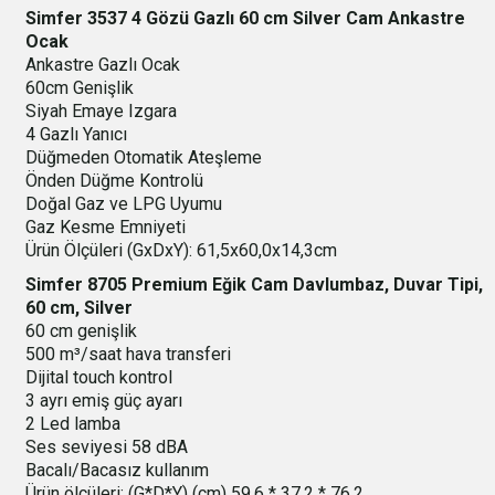
Simfer 3537 4 Gözü Gazlı 60 cm Silver Cam Ankastre
Ocak
Ankastre Gazlı Ocak
60cm Genişlik
Siyah Emaye Izgara
4 Gazlı Yanıcı
Düğmeden Otomatik Ateşleme
Önden Düğme Kontrolü
Doğal Gaz ve LPG Uyumu
Gaz Kesme Emniyeti
Ürün Ölçüleri (GxDxY): 61,5x60,0x14,3cm
Simfer 8705 Premium Eğik Cam Davlumbaz, Duvar Tipi,
60 cm, Silver
60 cm genişlik
500 m³/saat hava transferi
Dijital touch kontrol
3 ayrı emiş güç ayarı
2 Led lamba
Ses seviyesi 58 dBA
Bacalı/Bacasız kullanım
Ürün ölçüleri: (G*D*Y) (cm) 59,6 * 37,2 * 76,2