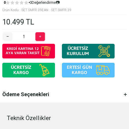
0
Değerlendirme
📷
0
Ürün Kodu :
SET.SMFR.39
EAN :
SET.SMFR.39
10.499
TL
Ödeme Seçenekleri
Teknik Özellikler