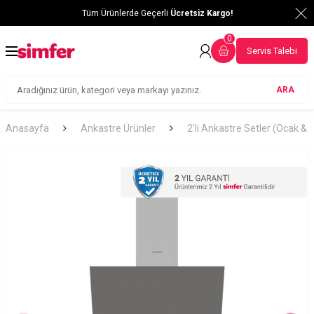
Tüm Ürünlerde Geçerli
Ücretsiz Kargo!
0
Servis Talebi
ARA
Anasayfa
Ankastre Ürünler
2'li Ankastre Setler (Ocak &