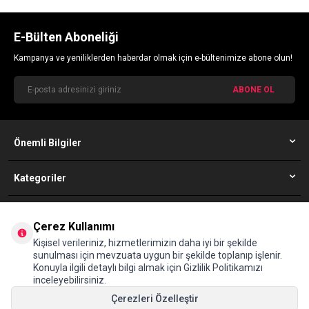
E-Bülten Aboneliği
Kampanya ve yeniliklerden haberdar olmak için e-bültenimize abone olun!
ABONE OL
Önemli Bilgiler
Kategoriler
Simfer Müşteri Hizmetleri
Çerez Kullanımı
08502010352
Kişisel verileriniz, hizmetlerimizin daha iyi bir şekilde
sunulması için mevzuata uygun bir şekilde toplanıp işlenir.
Konuyla ilgili detaylı bilgi almak için Gizlilik Politikamızı
Adres
inceleyebilirsiniz.
Maltepe Mahallesi, Eski Çırpıcı Yolu Sokak, No:4A D-100 Yanyolu, 34010
Zeytinburnu İstanbul (The İstanbul Merter B1/B2 Blok Kat:9)
Çerezleri Özelleştir