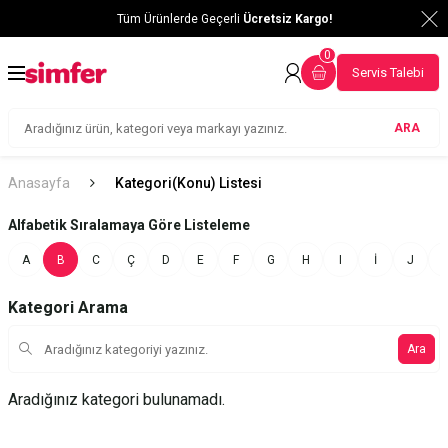
Tüm Ürünlerde Geçerli
Ücretsiz Kargo!
0
Servis Talebi
ARA
Anasayfa
Kategori(Konu) Listesi
Alfabetik Sıralamaya Göre Listeleme
A
B
C
Ç
D
E
F
G
H
I
İ
J
Kategori Arama
Ara
Aradığınız kategori bulunamadı.