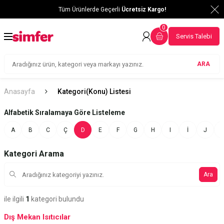
Tüm Ürünlerde Geçerli
Ücretsiz Kargo!
0
Servis Talebi
ARA
Anasayfa
Kategori(Konu) Listesi
Alfabetik Sıralamaya Göre Listeleme
A
B
C
Ç
D
E
F
G
H
I
İ
J
Kategori Arama
Ara
ile ilgili
1
kategori bulundu
Dış Mekan Isıtıcılar