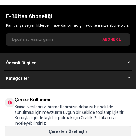
E-Bülten Aboneliği
Kampanya ve yeniliklerden haberdar olmak için e-bültenimize abone olun!
ABONE OL
Önemli Bilgiler
Kategoriler
Simfer Müşteri Hizmetleri
Çerez Kullanımı
08502010352
Kişisel verileriniz, hizmetlerimizin daha iyi bir şekilde
sunulması için mevzuata uygun bir şekilde toplanıp işlenir.
Konuyla ilgili detaylı bilgi almak için Gizlilik Politikamızı
Adres
inceleyebilirsiniz.
Maltepe Mahallesi, Eski Çırpıcı Yolu Sokak, No:4A D-100 Yanyolu, 34010
Zeytinburnu İstanbul (The İstanbul Merter B1/B2 Blok Kat:9)
Çerezleri Özelleştir