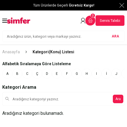
Tüm Ürünlerde Geçerli
Ücretsiz Kargo!
0
Servis Talebi
ARA
Anasayfa
Kategori(Konu) Listesi
Alfabetik Sıralamaya Göre Listeleme
A
B
C
Ç
D
E
F
G
H
I
İ
J
Kategori Arama
Ara
Aradığınız kategori bulunamadı.