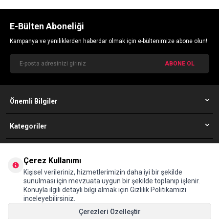
E-Bülten Aboneliği
Kampanya ve yeniliklerden haberdar olmak için e-bültenimize abone olun!
ABONE OL
Önemli Bilgiler
Kategoriler
Simfer Müşteri Hizmetleri
Çerez Kullanımı
08502010352
Kişisel verileriniz, hizmetlerimizin daha iyi bir şekilde
sunulması için mevzuata uygun bir şekilde toplanıp işlenir.
Konuyla ilgili detaylı bilgi almak için Gizlilik Politikamızı
Adres
inceleyebilirsiniz.
Maltepe Mahallesi, Eski Çırpıcı Yolu Sokak, No:4A D-100 Yanyolu, 34010
Zeytinburnu İstanbul (The İstanbul Merter B1/B2 Blok Kat:9)
Çerezleri Özelleştir