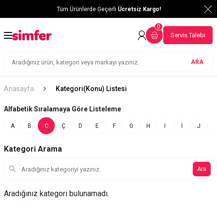
Tüm Ürünlerde Geçerli
Ücretsiz Kargo!
0
Servis Talebi
ARA
Anasayfa
Kategori(Konu) Listesi
Alfabetik Sıralamaya Göre Listeleme
A
B
C
Ç
D
E
F
G
H
I
İ
J
Kategori Arama
Ara
Aradığınız kategori bulunamadı.